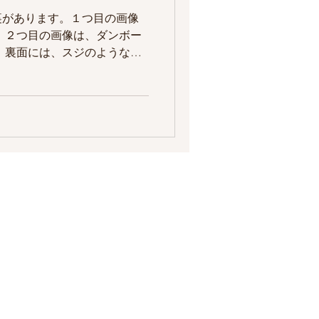
裏があります。１つ目の画像
 ２つ目の画像は、ダンボー
、裏面には、スジのような線
えますか？) 箱のになってい
 箱の外側になっている方