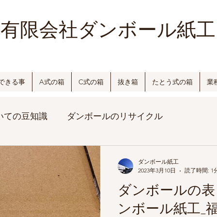
有限会社ダンボール紙工
できる事
A式の箱
C式の箱
抜き箱
たとう式の箱
業
いての豆知識
ダンボールのリサイクル
ダンボール紙工
2023年3月10日
読了時間: 1
ダンボールの表
ンボール紙工_