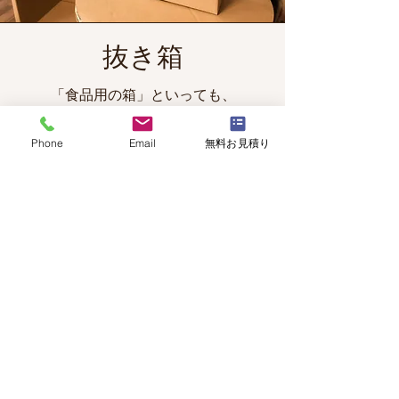
抜き箱
「食品用の箱」といっても、
製品を出荷するときに使う箱ばかりで
Phone
Email
無料お見積り
はありません。
お土産や手土産用にも箱って使われて
ます。
抜き箱のページへ
食品を入れる箱で、よくご注文をいた
だくのは、
「A式の箱」と「抜き箱」ですが、
​そのほかの形状でも、
ご希望の形状があれば製造いたしま